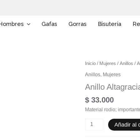
E
l
i
g
Hombres
Gafas
Gorras
Bisutería
Re
e
u
n
a
c
a
Anillo
Inicio
/
Mujeres
/
Anillos
/ A
t
e
Altagracia
Anillos
,
Mujeres
g
cantidad
o
Anillo Altagraci
r
í
$
33.000
a
Material rodio; importan
Añadir al c