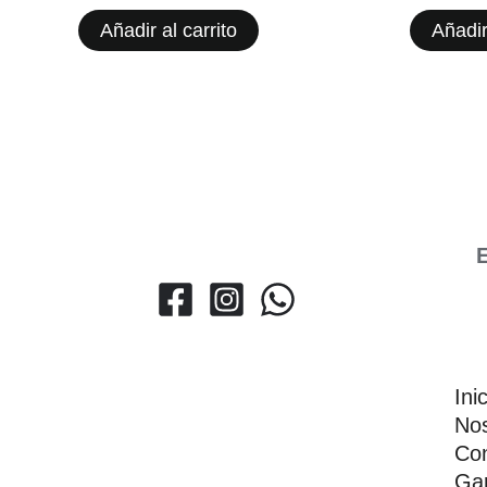
Añadir al carrito
Añadir
E
Ini
Nos
Con
Gar