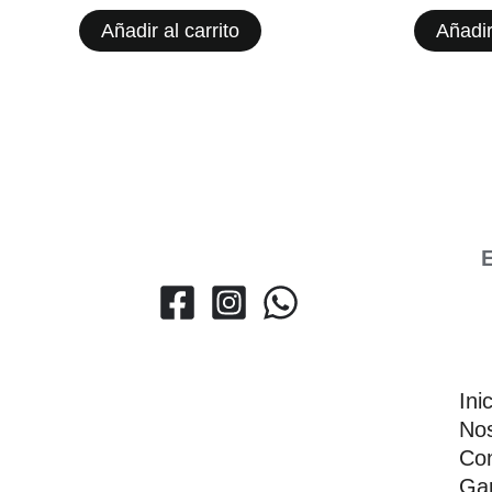
Añadir al carrito
Añadir
E
Ini
Nos
Con
Gar