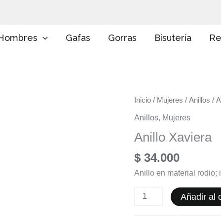
E
l
i
g
Hombres
Gafas
Gorras
Bisutería
Re
e
u
n
a
c
a
Anillo
Inicio
/
Mujeres
/
Anillos
/ A
t
e
Xaviera
Anillos
,
Mujeres
g
cantidad
o
Anillo Xaviera
r
í
$
34.000
a
Anillo en material rodio;
Añadir al c