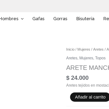
E
l
i
g
Hombres
Gafas
Gorras
Bisutería
Re
e
u
n
a
c
a
ARETE
Inicio
/
Mujeres
/
Aretes
/ 
t
e
MANCHAS
Aretes
,
Mujeres
,
Topos
g
cantidad
o
ARETE MANC
r
í
$
24.000
a
Aretes tejidos en mostacil
Añadir al carrito