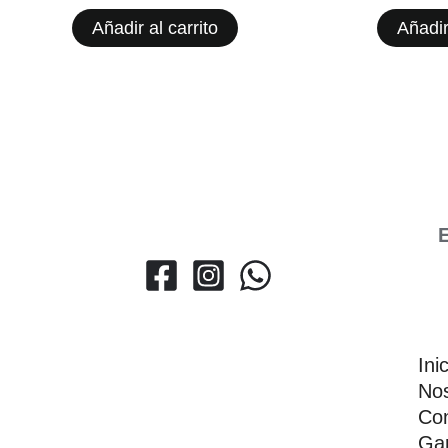
Añadir al carrito
Añadir
E
Ini
Nos
Con
Gar