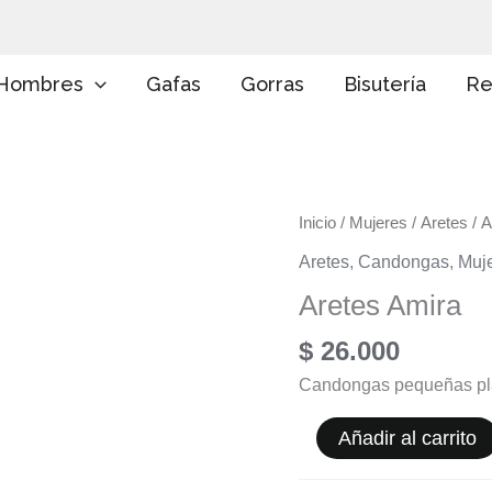
E
l
i
g
Hombres
Gafas
Gorras
Bisutería
Re
e
u
n
a
c
a
Aretes
Inicio
/
Mujeres
/
Aretes
/ A
t
e
Amira
Aretes
,
Candongas
,
Muj
g
cantidad
o
Aretes Amira
r
í
$
26.000
a
Candongas pequeñas plat
Añadir al carrito