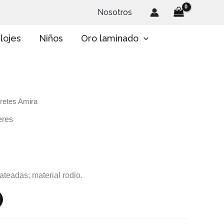
Nosotros
lojes
Niños
Oro laminado
retes Amira
eres
eadas; material rodio.