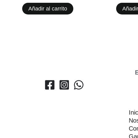
Añadir al carrito
Añadir
E
Ini
Nos
Con
Gar