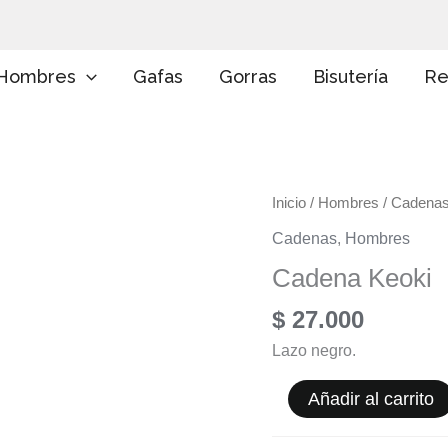
E
l
i
g
Hombres
Gafas
Gorras
Bisutería
Re
e
u
n
a
c
a
Cadena
Inicio
/
Hombres
/
Cadena
t
e
Keoki
Cadenas
,
Hombres
g
cantidad
o
Cadena Keoki
r
í
$
27.000
a
Lazo negro.
Añadir al carrito