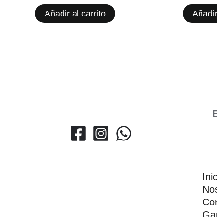
Añadir al carrito
Añadir
E
Ini
Nos
Con
Gar