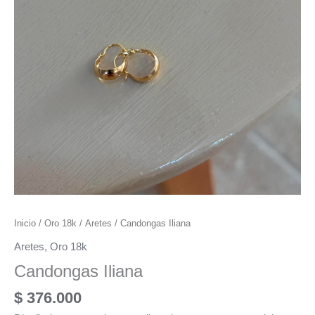
Inicio
/
Oro 18k
/
Aretes
/ Candongas Iliana
Aretes
,
Oro 18k
Candongas Iliana
$
376.000