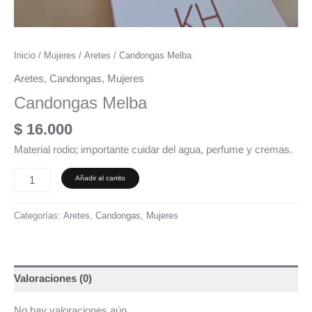
Inicio
/
Mujeres
/
Aretes
/ Candongas Melba
Aretes
,
Candongas
,
Mujeres
Candongas Melba
$
16.000
Material rodio; importante cuidar del agua, perfume y cremas.
Añadir al carrito
Categorías:
Aretes
,
Candongas
,
Mujeres
Valoraciones (0)
No hay valoraciones aún.