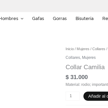
E
l
i
g
Hombres
Gafas
Gorras
Bisutería
Re
e
u
n
a
c
a
Collar
Inicio
/
Mujeres
/
Collares
/
t
e
Camilia
Collares
,
Mujeres
g
cantidad
o
Collar Camilia
r
í
$
31.000
a
Material: rodio; importan
Añadir al c