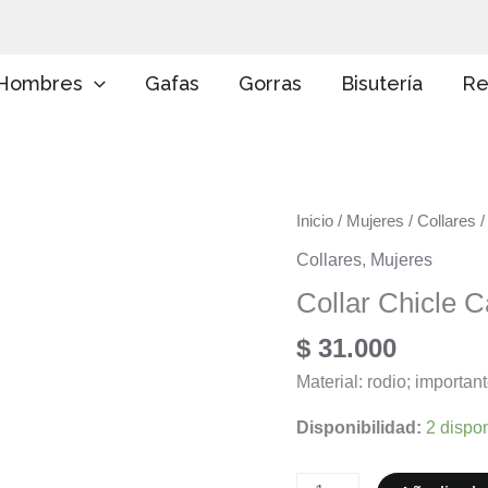
E
l
i
g
Hombres
Gafas
Gorras
Bisutería
Re
e
u
n
a
c
a
Collar
Inicio
/
Mujeres
/
Collares
/
t
e
Chicle
Collares
,
Mujeres
g
Café
o
Collar Chicle C
cantidad
r
í
$
31.000
a
Material: rodio; importan
Disponibilidad:
2 dispo