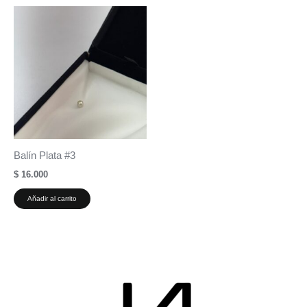
Balín Plata #3
$
16.000
Añadir al carrito