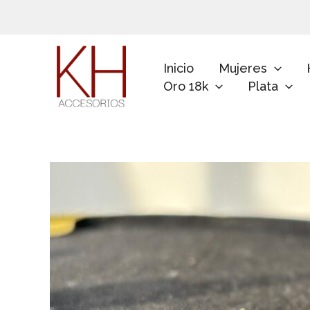
Ir
al
contenido
Inicio
Mujeres
Oro 18k
Plata