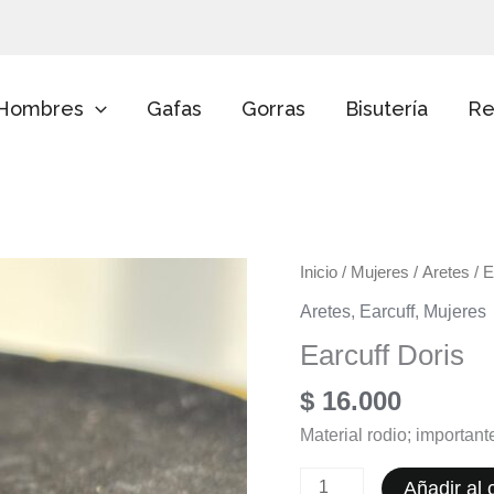
E
l
i
g
e
Hombres
Gafas
Gorras
Bisutería
Re
u
n
a
c
a
t
e
Earcuff
g
Inicio
/
Mujeres
/
Aretes
/ E
o
Doris
Aretes
,
Earcuff
,
Mujeres
r
cantidad
í
Earcuff Doris
a
$
16.000
Material rodio; importan
Añadir al c