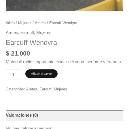
Inicio
/
Mujeres
/
Aretes
/ Earcuff Wendyra
Aretes
,
Earcuff
,
Mujeres
Earcuff Wendyra
$
21.000
Material: rodio; importante cuidar del agua, perfume y cremas.
Añadir al carrito
Categorías:
Aretes
,
Earcuff
,
Mujeres
Valoraciones (0)
No hay valoraciones aún.