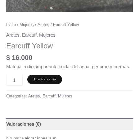
Inicio
/
Mujeres
/
Aretes
/ Earcuff Yellow
Aretes
,
Earcuff
,
Mujeres
Earcuff Yellow
$
16.000
Material rodio; importante cuidar del agua, perfume y cremas.
Añadir al carrito
Categorías:
Aretes
,
Earcuff
,
Mujeres
Valoraciones (0)
No hay valoraciones aún.