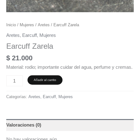
Inicio
/
Mujeres
/
Aretes
/ Earcuff Zarela
Aretes
,
Earcuff
,
Mujeres
Earcuff Zarela
$
21.000
Material: rodio; importante cuidar del agua, perfume y cremas.
Añadir al carrito
Categorías:
Aretes
,
Earcuff
,
Mujeres
Valoraciones (0)
No hay valoraciones aún.