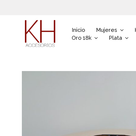
Ir
al
contenido
Inicio
Mujeres
Oro 18k
Plata