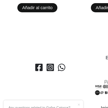
Añadir al carrito
Añadir
E
Any questions related to Gafas Catorce?