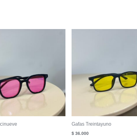
ecinueve
Gafas Treintayuno
$
36.000