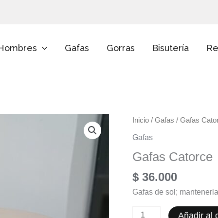
E
l
i
g
e
Hombres
Gafas
Gorras
Bisutería
Re
u
n
a
c
a
t
e
Gafas
g
Inicio
/
Gafas
/ Gafas Cato
o
Catorce
Gafas
r
cantidad
í
Gafas Catorce
a
$
36.000
Gafas de sol; mantenerla
Añadir al c