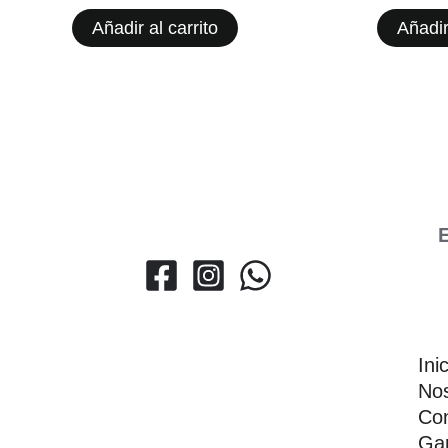
Añadir al carrito
Añadir
E
Ini
Nos
Con
Gar