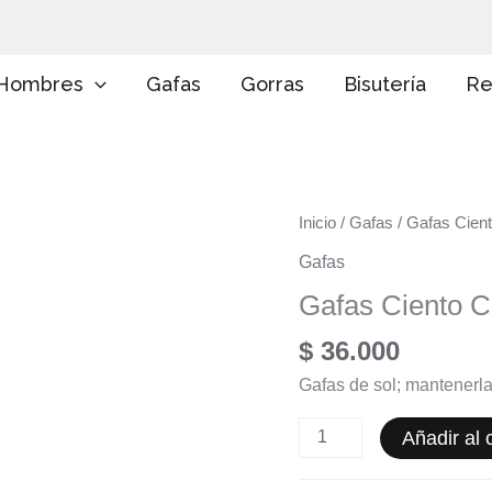
E
l
i
g
Hombres
Gafas
Gorras
Bisutería
Re
e
u
n
a
c
a
Gafas
Inicio
/
Gafas
/ Gafas Cien
t
e
Ciento
Gafas
g
Cinco
o
Gafas Ciento C
cantidad
r
í
$
36.000
a
Gafas de sol; mantenerla
Añadir al c