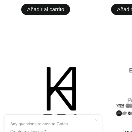
Añadir al carrito
Añadir
E
Any questions related to Gafas
Cientotreintayseis?