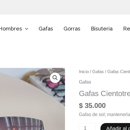
E
l
i
g
e
Hombres
Gafas
Gorras
Bisutería
Re
u
n
a
c
a
t
e
Gafas
g
Inicio
/
Gafas
/ Gafas Cient
o
Cientotreintayseis
Gafas
r
cantidad
í
Gafas Cientotre
a
$
35.000
Gafas de sol; mantenerla
Añadir al c