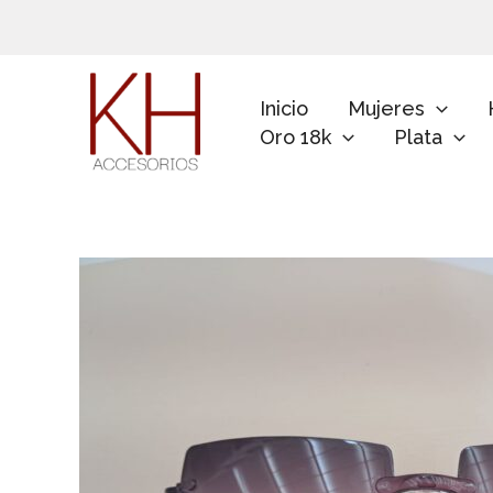
Ir
al
contenido
Inicio
Mujeres
Oro 18k
Plata