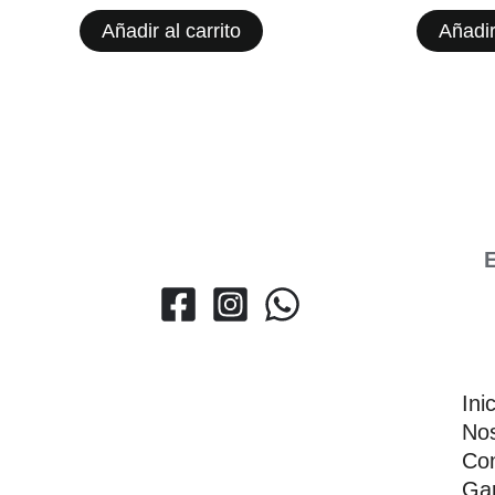
Añadir al carrito
Añadir
E
Ini
Nos
Con
Gar