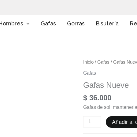
E
l
i
g
Hombres
Gafas
Gorras
Bisutería
Re
e
u
n
a
c
a
Gafas
Inicio
/
Gafas
/ Gafas Nue
t
e
Nueve
Gafas
g
cantidad
o
Gafas Nueve
r
í
$
36.000
a
Gafas de sol; mantenerla
Añadir al c