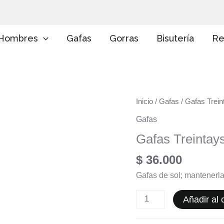
E
l
i
g
Hombres
Gafas
Gorras
Bisutería
Re
e
u
n
a
c
a
Gafas
Inicio
/
Gafas
/ Gafas Trein
t
e
Treintaysiete
Gafas
g
cantidad
o
Gafas Treintays
r
í
$
36.000
a
Gafas de sol; mantenerla
Añadir al c