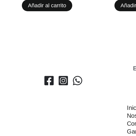
Añadir al carrito
Añadir
E
Ini
Nos
Con
Gar