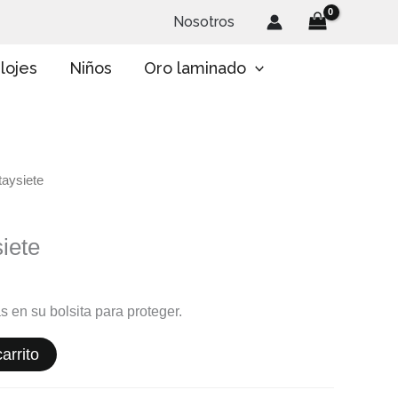
Nosotros
lojes
Niños
Oro laminado
taysiete
iete
s en su bolsita para proteger.
arrito