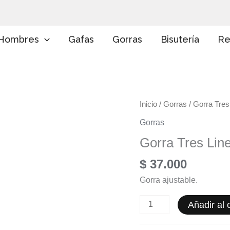
E
l
i
g
Hombres
Gafas
Gorras
Bisutería
Re
e
u
n
a
c
a
Gorra
Inicio
/
Gorras
/ Gorra Tres
t
e
Tres
Gorras
g
Lineas
o
Gorra Tres Lin
cantidad
r
í
$
37.000
a
Gorra ajustable.
Añadir al c