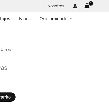
Nosotros
lojes
Niños
Oro laminado
 Lineas
eas
arrito