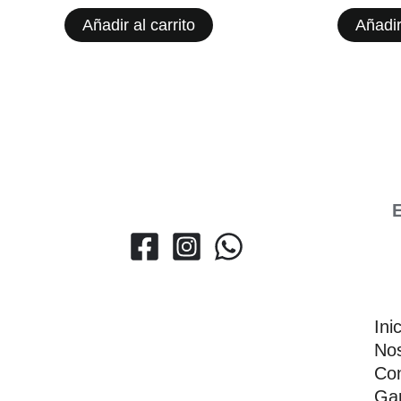
Añadir al carrito
Añadir
E
Ini
Nos
Con
Gar