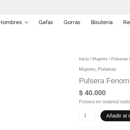
E
l
i
g
Hombres
Gafas
Gorras
Bisutería
Re
e
u
n
a
c
a
Pulsera
Inicio
/
Mujeres
/
Pulseras
t
e
Fenomenal
Mujeres
,
Pulseras
g
cantidad
o
Pulsera Fenom
r
í
$
40.000
a
Pulsera en material rodi
Añadir al c