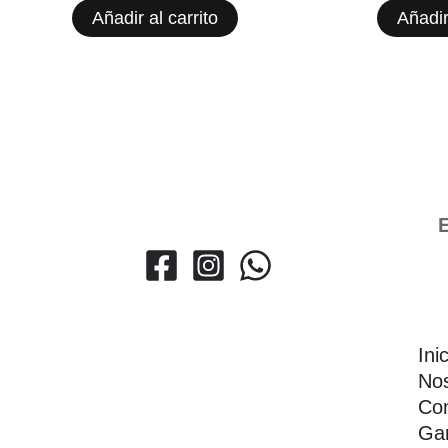
Añadir al carrito
Añadir
E
Ini
Nos
Con
Gar