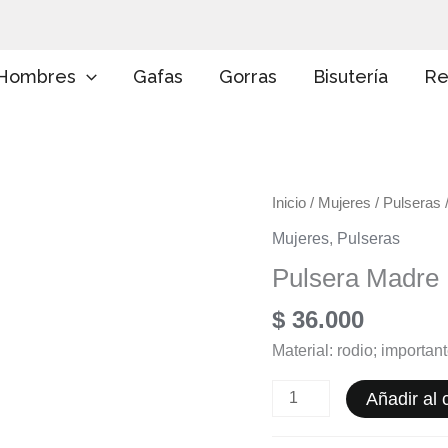
E
l
i
g
Hombres
Gafas
Gorras
Bisutería
Re
e
u
n
a
c
a
Pulsera
Inicio
/
Mujeres
/
Pulseras
t
e
Madre
Mujeres
,
Pulseras
g
cantidad
o
Pulsera Madre
r
í
$
36.000
a
Material: rodio; importan
Añadir al c