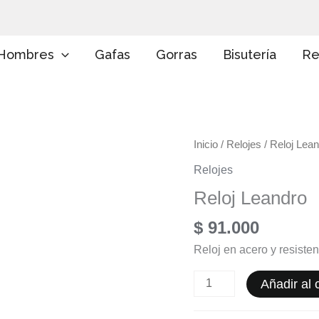
E
l
i
g
Hombres
Gafas
Gorras
Bisutería
Re
e
u
n
a
c
a
Reloj
Inicio
/
Relojes
/ Reloj Lea
t
e
Leandro
Relojes
g
cantidad
o
Reloj Leandro
r
í
$
91.000
a
Reloj en acero y resisten
Añadir al c