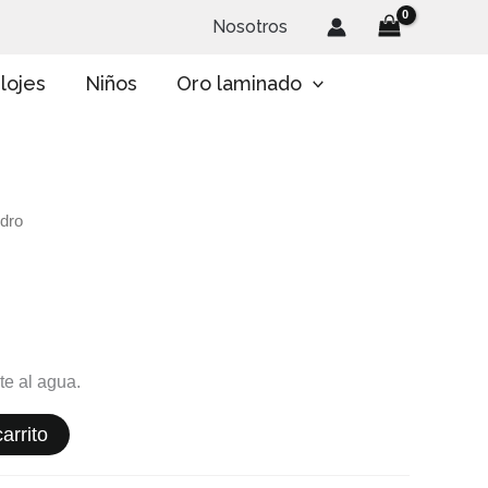
Nosotros
lojes
Niños
Oro laminado
ndro
te al agua.
arrito