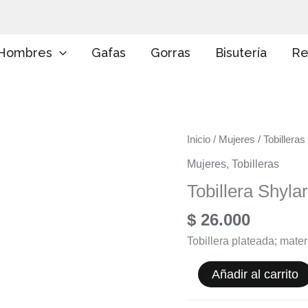
E
l
i
g
Hombres
Gafas
Gorras
Bisutería
Re
e
u
n
a
c
a
Tobillera
Inicio
/
Mujeres
/
Tobilleras
t
e
Shylar
Mujeres
,
Tobilleras
g
cantidad
o
Tobillera Shylar
r
í
$
26.000
a
Tobillera plateada; materi
Añadir al carrito