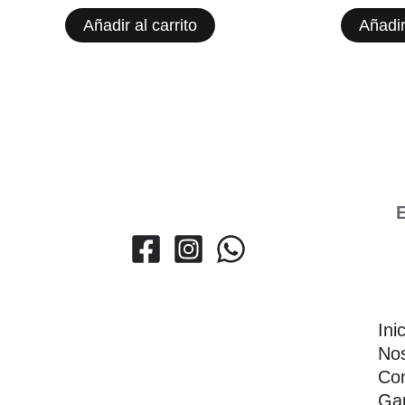
Añadir al carrito
Añadir
E
Ini
Nos
Con
Gar