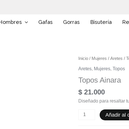
E
l
i
g
Hombres
Gafas
Gorras
Bisutería
Re
e
u
n
a
c
a
Topos
Inicio
/
Mujeres
/
Aretes
/ T
t
e
Ainara
Aretes
,
Mujeres
,
Topos
g
cantidad
o
Topos Ainara
r
í
$
21.000
a
Diseñado para resaltar tu
Añadir al c