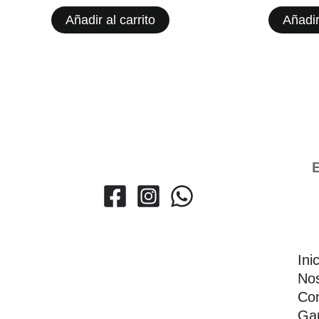
Añadir al carrito
Añadir
E
Ini
Nos
Con
Gar