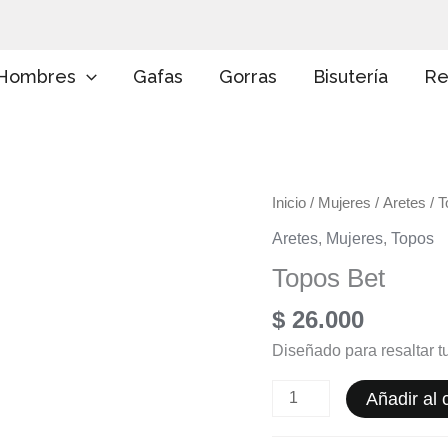
E
l
i
g
Hombres
Gafas
Gorras
Bisutería
Re
e
u
n
a
c
a
Topos
Inicio
/
Mujeres
/
Aretes
/ T
t
e
Bet
Aretes
,
Mujeres
,
Topos
g
cantidad
o
Topos Bet
r
í
$
26.000
a
Diseñado para resaltar tu
Añadir al c