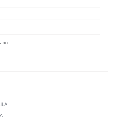
ario.
A