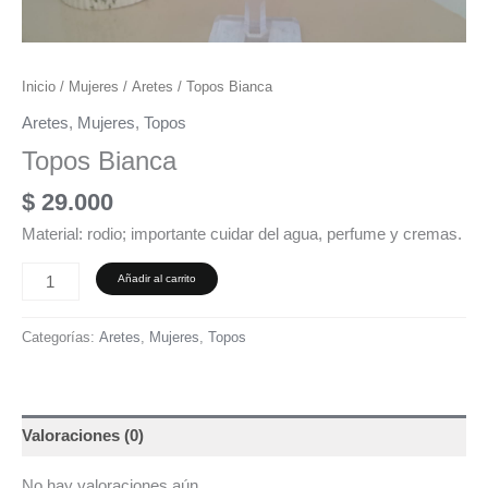
Inicio
/
Mujeres
/
Aretes
/ Topos Bianca
Aretes
,
Mujeres
,
Topos
Topos Bianca
$
29.000
Material: rodio; importante cuidar del agua, perfume y cremas.
Añadir al carrito
Categorías:
Aretes
,
Mujeres
,
Topos
Valoraciones (0)
No hay valoraciones aún.