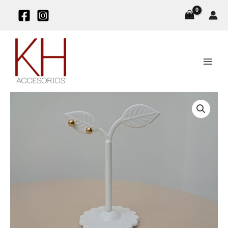
E
Ir
l
al
i
contenido
g
e
u
n
a
c
a
Topos
t
Max
e
cantidad
g
o
r
í
a