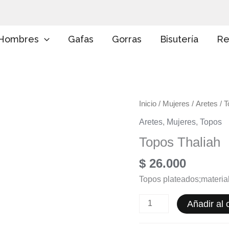
E
l
i
g
Hombres
Gafas
Gorras
Bisutería
Re
e
u
n
a
c
a
Topos
Inicio
/
Mujeres
/
Aretes
/ T
t
e
Thaliah
Aretes
,
Mujeres
,
Topos
g
cantidad
o
Topos Thaliah
r
í
$
26.000
a
Topos plateados;material
Añadir al c