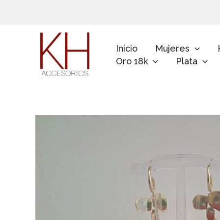
Ir
al
contenido
Inicio
Mujeres
Oro 18k
Plata