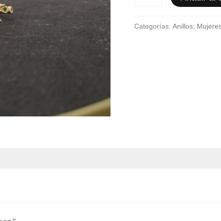
Categorías:
Anillos
,
Mujere