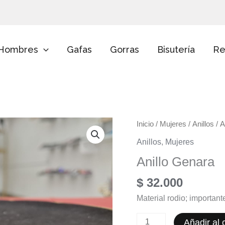
E
l
i
g
e
Hombres
Gafas
Gorras
Bisutería
Re
u
n
a
c
a
t
e
Anillo
g
Inicio
/
Mujeres
/
Anillos
/ A
o
Genara
Anillos
,
Mujeres
r
cantidad
í
Anillo Genara
a
$
32.000
Material rodio; importan
Añadir al c