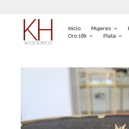
Ir
al
contenido
Inicio
Mujeres
Oro 18k
Plata