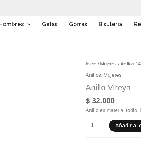
E
l
i
g
Hombres
Gafas
Gorras
Bisutería
Re
e
u
n
a
c
a
Anillo
Inicio
/
Mujeres
/
Anillos
/ A
t
e
Vireya
Anillos
,
Mujeres
g
cantidad
o
Anillo Vireya
r
í
$
32.000
a
Anillo en material rodio;
Añadir al c