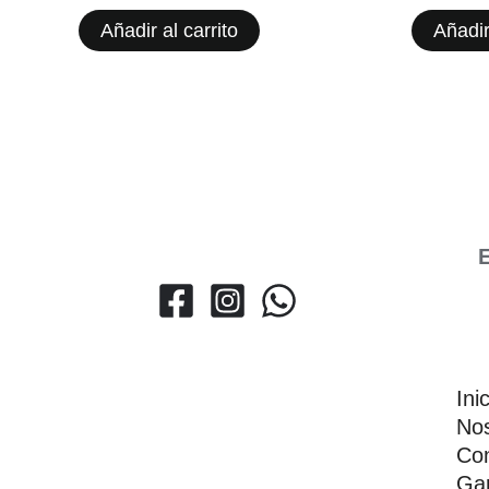
Añadir al carrito
Añadir
E
Ini
Nos
Con
Gar