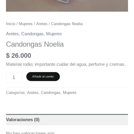
Inicio
/
Mujeres
/
Aretes
/ Candongas Noelia
Aretes
,
Candongas
,
Mujeres
Candongas Noelia
$
26.000
Material rodio; importante cuidar del agua, perfume y cremas.
Añadir al carrito
Categorías:
Aretes
,
Candongas
,
Mujeres
Valoraciones (0)
No hay valoraciones aún.