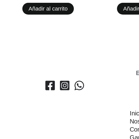
Añadir al carrito
Añadir
E
Ini
Nos
Con
Gar