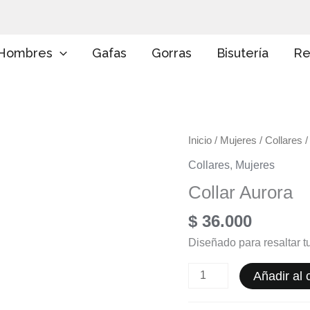
E
l
i
g
Hombres
Gafas
Gorras
Bisutería
Re
e
u
n
a
c
a
Collar
Inicio
/
Mujeres
/
Collares
/
t
e
Aurora
Collares
,
Mujeres
g
cantidad
o
Collar Aurora
r
í
$
36.000
a
Diseñado para resaltar tu
Añadir al c