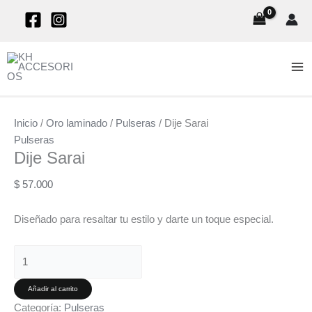
Elige
Ir
Dije
una
al
Sarai
categoría
contenido
cantidad
Inicio
/
Oro laminado
/
Pulseras
/ Dije Sarai
Pulseras
Dije Sarai
$
57.000
Diseñado para resaltar tu estilo y darte un toque especial.
Añadir al carrito
Categoría:
Pulseras