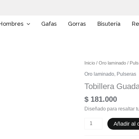
E
l
i
g
Hombres
Gafas
Gorras
Bisutería
Re
e
u
n
a
c
a
Tobillera
Inicio
/
Oro laminado
/
Puls
t
e
Guadalupe
Oro laminado
,
Pulseras
g
cantidad
o
Tobillera Guad
r
í
$
181.000
a
Diseñado para resaltar tu
Añadir al c