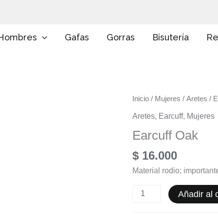
E
l
i
g
Hombres
Gafas
Gorras
Bisutería
Re
e
u
n
a
c
a
Earcuff
Inicio
/
Mujeres
/
Aretes
/ E
t
e
Oak
Aretes
,
Earcuff
,
Mujeres
g
cantidad
o
Earcuff Oak
r
í
$
16.000
a
Material rodio; importan
Añadir al c