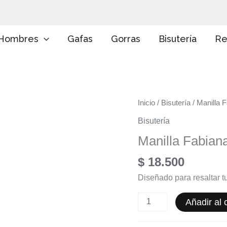
E
l
i
g
Hombres
Gafas
Gorras
Bisutería
Re
e
u
n
a
c
a
Manilla
Inicio
/
Bisutería
/ Manilla 
t
e
Fabiana
Bisutería
g
cantidad
o
Manilla Fabian
r
í
$
18.500
a
Diseñado para resaltar tu
Añadir al c