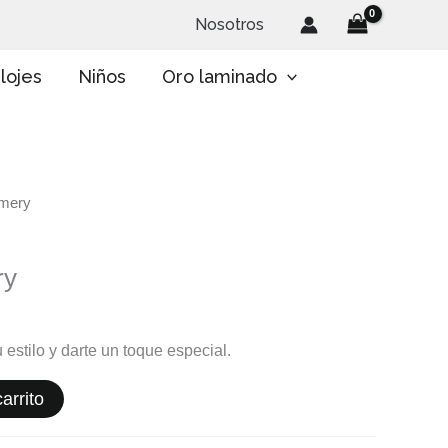
Nosotros
lojes
Niños
Oro laminado
smery
ry
 estilo y darte un toque especial.
arrito