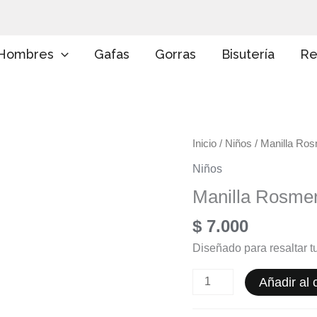
E
l
i
g
Hombres
Gafas
Gorras
Bisutería
Re
e
u
n
a
c
a
Manilla
Inicio
/
Niños
/ Manilla Ro
t
e
Rosmery
Niños
g
cantidad
o
Manilla Rosme
r
í
$
7.000
a
Diseñado para resaltar tu
Añadir al c