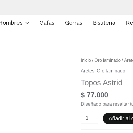
E
l
i
g
Hombres
Gafas
Gorras
Bisutería
Re
e
u
n
a
c
a
Topos
Inicio
/
Oro laminado
/
Aret
t
e
Astrid
Aretes
,
Oro laminado
g
cantidad
o
Topos Astrid
r
í
$
77.000
a
Diseñado para resaltar tu
Añadir al c