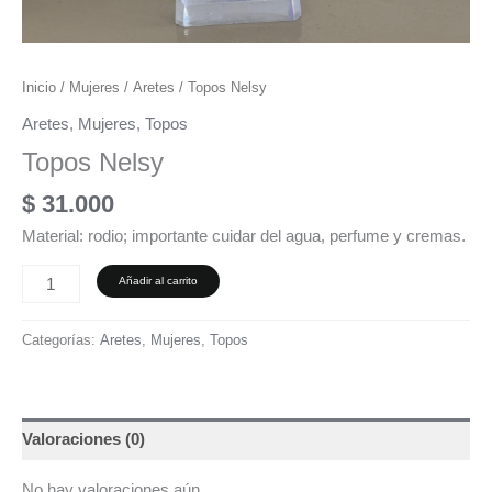
Inicio
/
Mujeres
/
Aretes
/ Topos Nelsy
Aretes
,
Mujeres
,
Topos
Topos Nelsy
$
31.000
Material: rodio; importante cuidar del agua, perfume y cremas.
Añadir al carrito
Categorías:
Aretes
,
Mujeres
,
Topos
Valoraciones (0)
No hay valoraciones aún.